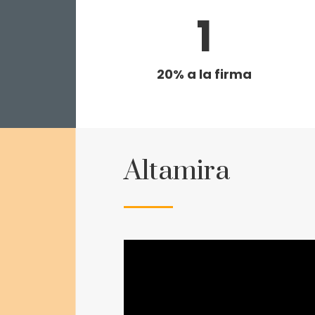
1
20% a la firma
Altamira