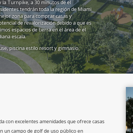
y la Turnpike, a 30 minutos de el
sidentes tendrán toda la región de Miami
a mejor zona para comprar casas y
encial de revalorización debido a que es
imos espacios de tierra en el área de el
iana escala.
e, piscina estilo resort y gimnasio.
ada con excelentes amenidades que ofrece casas
on un campo de golf de uso público en