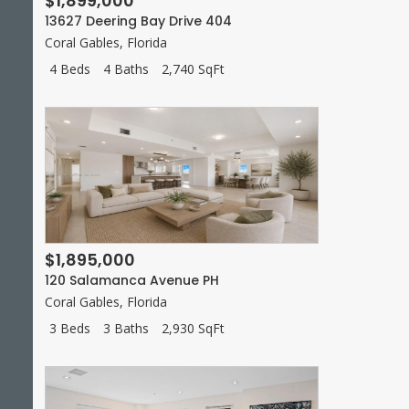
$1,899,000
13627 Deering Bay Drive 404
Coral Gables
,
Florida
4 Beds
4 Baths
2,740 SqFt
$1,895,000
120 Salamanca Avenue PH
Coral Gables
,
Florida
3 Beds
3 Baths
2,930 SqFt