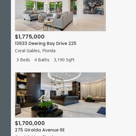
$1,775,000
13633 Deering Bay Drive 225
Coral Gables
,
Florida
3 Beds
4 Baths
3,190 SqFt
$1,700,000
275 Giralda Avenue 6E