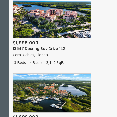
$1,995,000
13647 Deering Bay Drive 142
Coral Gables
,
Florida
3 Beds
4 Baths
3,140 SqFt