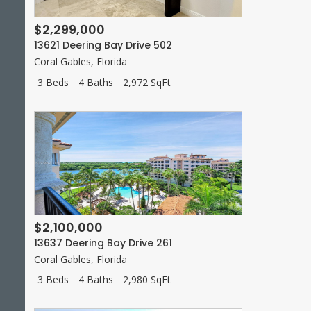
$2,299,000
13621 Deering Bay Drive 502
Coral Gables
,
Florida
3 Beds
4 Baths
2,972 SqFt
$2,100,000
13637 Deering Bay Drive 261
Coral Gables
,
Florida
3 Beds
4 Baths
2,980 SqFt