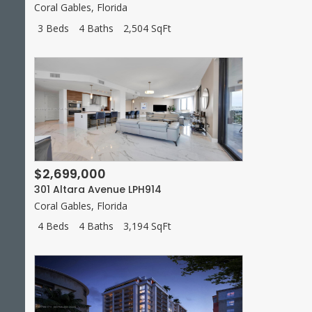
Coral Gables
,
Florida
3 Beds
4 Baths
2,504 SqFt
$2,699,000
301 Altara Avenue LPH914
Coral Gables
,
Florida
4 Beds
4 Baths
3,194 SqFt