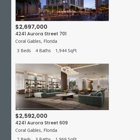
$2,697,000
4241 Aurora Street 701
Coral Gables
,
Florida
3 Beds
4 Baths
1,944 SqFt
$2,592,000
4241 Aurora Street 609
Coral Gables
,
Florida
2 Beds
3 Baths
1,969 SqFt