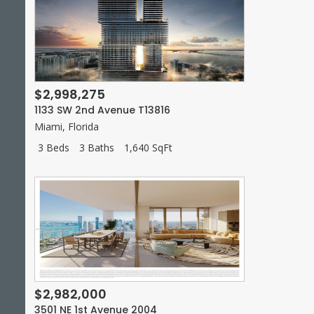
$2,998,275
1133 SW 2nd Avenue T13816
Miami
,
Florida
3 Beds
3 Baths
1,640 SqFt
$2,982,000
3501 NE 1st Avenue 2004