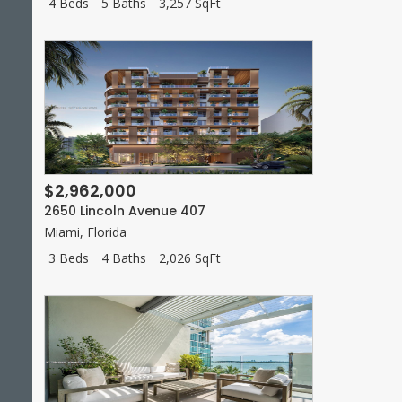
4 Beds
5 Baths
3,257 SqFt
$2,962,000
2650 Lincoln Avenue 407
Miami
,
Florida
3 Beds
4 Baths
2,026 SqFt