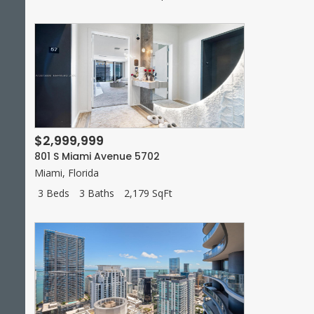
$2,999,999
801 S Miami Avenue 5702
Miami
,
Florida
3 Beds
3 Baths
2,179 SqFt