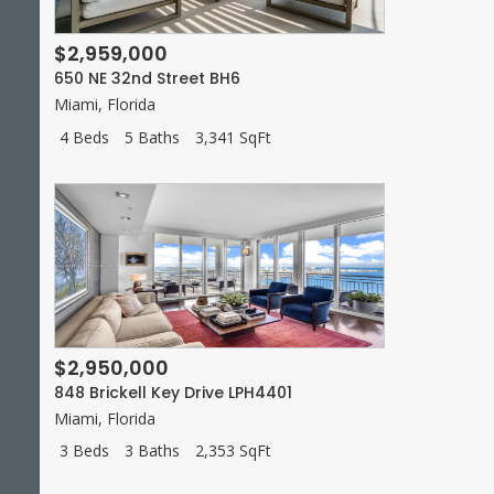
$2,959,000
650 NE 32nd Street BH6
Miami
,
Florida
4 Beds
5 Baths
3,341 SqFt
$2,950,000
848 Brickell Key Drive LPH4401
Miami
,
Florida
3 Beds
3 Baths
2,353 SqFt