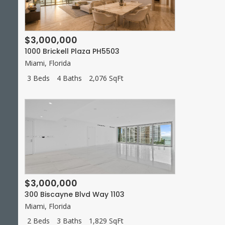
$3,000,000
1000 Brickell Plaza PH5503
Miami
,
Florida
3 Beds
4 Baths
2,076 SqFt
$3,000,000
300 Biscayne Blvd Way 1103
Miami
,
Florida
2 Beds
3 Baths
1,829 SqFt