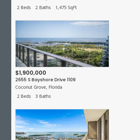
2 Beds
2 Baths
1,475 SqFt
$1,900,000
2655 S Bayshore Drive 1109
Coconut Grove
,
Florida
2 Beds
3 Baths