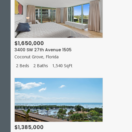
$1,650,000
3400 SW 27th Avenue 1505
Coconut Grove
,
Florida
2 Beds
2 Baths
1,540 SqFt
$1,385,000