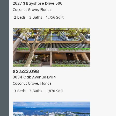
2627 S Bayshore Drive 506
Coconut Grove
,
Florida
2 Beds
3 Baths
1,756 SqFt
$2,523,098
3034 Oak Avenue LPH4
Coconut Grove
,
Florida
3 Beds
3 Baths
1,870 SqFt