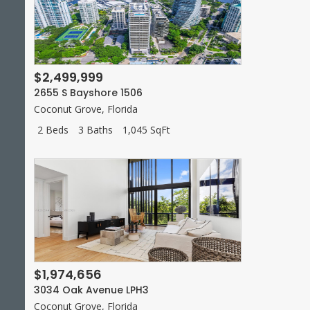
$2,499,999
2655 S Bayshore 1506
Coconut Grove
,
Florida
2 Beds
3 Baths
1,045 SqFt
$1,974,656
3034 Oak Avenue LPH3
Coconut Grove
,
Florida