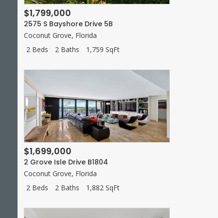
$1,799,000
2575 S Bayshore Drive 5B
Coconut Grove
,
Florida
2 Beds
2 Baths
1,759 SqFt
$1,699,000
2 Grove Isle Drive B1804
Coconut Grove
,
Florida
2 Beds
2 Baths
1,882 SqFt