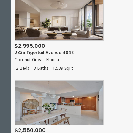
$2,995,000
2835 Tigertail Avenue 404S
Coconut Grove
,
Florida
2 Beds
3 Baths
1,539 SqFt
$2,550,000