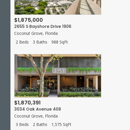
$1,875,000
2655 S Bayshore Drive 1906
Coconut Grove
,
Florida
2 Beds
3 Baths
988 SqFt
$1,870,391
3034 Oak Avenue 408
Coconut Grove
,
Florida
3 Beds
2 Baths
1,575 SqFt