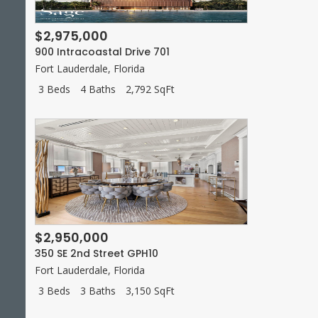
$2,975,000
900 Intracoastal Drive 701
Fort Lauderdale
,
Florida
3 Beds
4 Baths
2,792 SqFt
$2,950,000
350 SE 2nd Street GPH10
Fort Lauderdale
,
Florida
3 Beds
3 Baths
3,150 SqFt