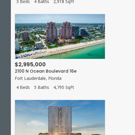
3 Beds
4 Baths
2,918 SqFt
$2,995,000
2100 N Ocean Boulevard 16e
Fort Lauderdale
,
Florida
4 Beds
5 Baths
4,795 SqFt