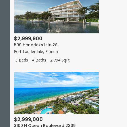
$2,999,900
500 Hendricks Isle 2S
Fort Lauderdale
,
Florida
3 Beds
4 Baths
2,794 SqFt
$2,999,000
3100 N Ocean Boulevard 2309