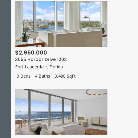
$2,950,000
3055 Harbor Drive 1202
Fort Lauderdale
,
Florida
3 Beds
4 Baths
3,488 SqFt