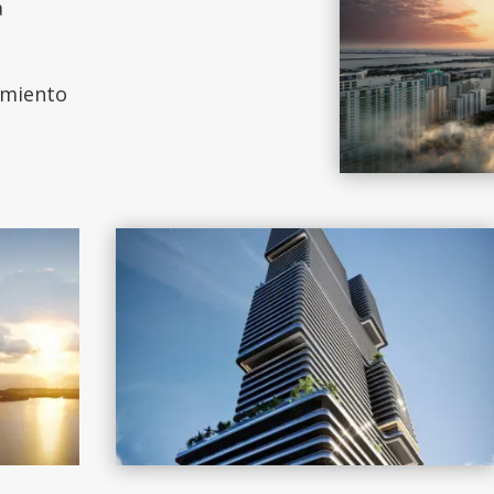
a
amiento