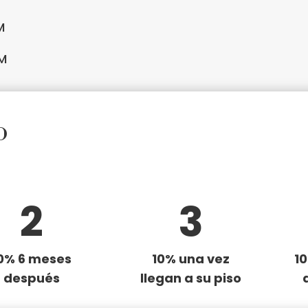
M
M
o
2
3
0% 6 meses
1
0% una vez
1
0
después
llegan a su piso