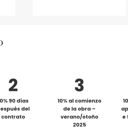
o
2
3
10% 90 días
10% al comienzo
1
espués del
de la obra –
a
contrato
verano/otoño
e
2025