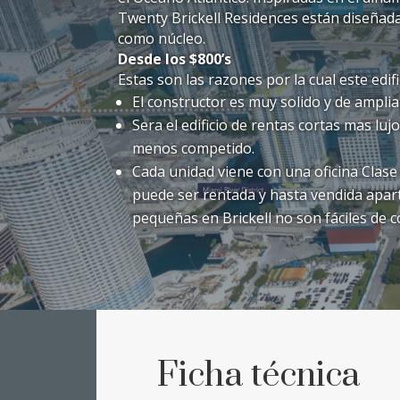
Twenty Brickell Residences están diseñada
como núcleo.
Desde los $800’s
Estas son las razones por la cual este edifi
El constructor es muy solido y de amplia
Sera el edificio de rentas cortas mas lujo
menos competido.
Cada unidad viene con una oficina Clase 
puede ser rentada y hasta vendida apart
pequeñas en Brickell no son fáciles de c
Ficha técnica