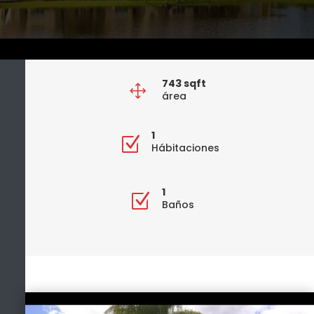
743 sqft
1
área
1
Z
Hábitaciones
1
Z
Baños