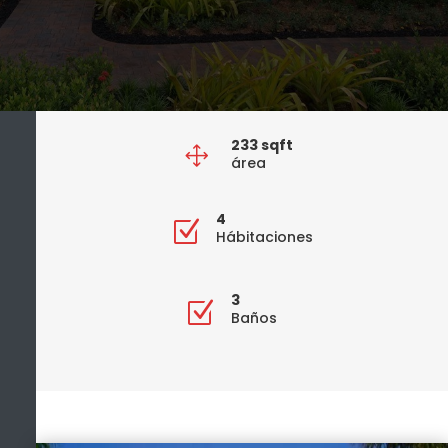
233
sqft
1
área
4
Z
Hábitaciones
3
Z
Baños