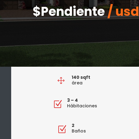
$Pendiente
/ usd
140 sqft
1
área
3 – 4
Z
Hábitaciones
2
Z
Baños