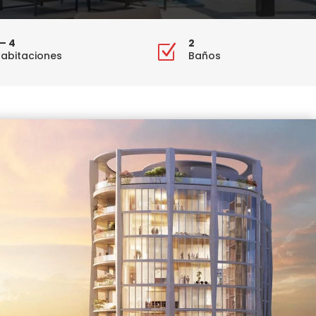
 – 4
2
Z
abitaciones
Baños