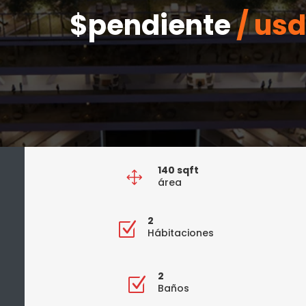
$pendiente
/ usd
140 sqft
1
área
2
Z
Hábitaciones
2
Z
Baños