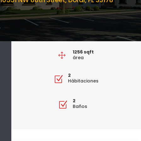
10551 NW 88th Street, Doral, FL 33178
1256 sqft
1
área
2
Z
Hábitaciones
2
Z
Baños