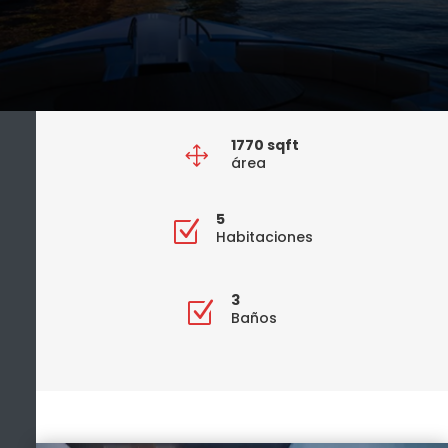
1770
sqft
1
área
5
Z
Habitaciones
3
Z
Baños