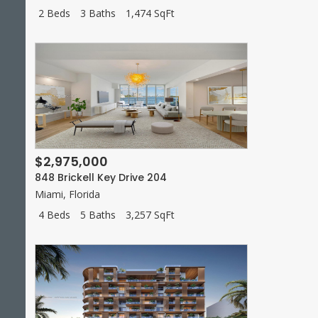
2 Beds
3 Baths
1,474 SqFt
$2,975,000
848 Brickell Key Drive 204
Miami
,
Florida
4 Beds
5 Baths
3,257 SqFt