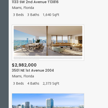
1133 SW 2nd Avenue T13816
Miami
,
Florida
3 Beds
3 Baths
1,640 SqFt
$2,982,000
3501 NE 1st Avenue 2004
Miami
,
Florida
3 Beds
4 Baths
2,373 SqFt