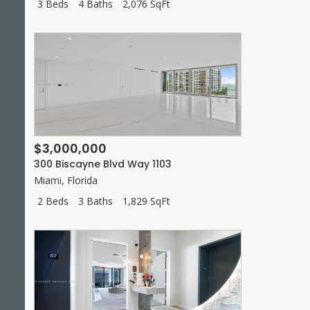
3 Beds
4 Baths
2,076 SqFt
$3,000,000
300 Biscayne Blvd Way 1103
Miami
,
Florida
2 Beds
3 Baths
1,829 SqFt