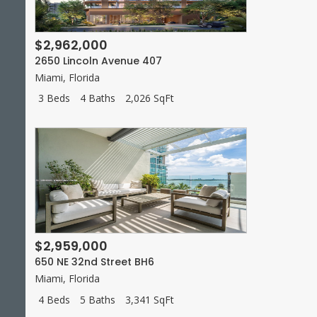
$2,962,000
2650 Lincoln Avenue 407
Miami
,
Florida
3 Beds
4 Baths
2,026 SqFt
$2,959,000
650 NE 32nd Street BH6
Miami
,
Florida
4 Beds
5 Baths
3,341 SqFt