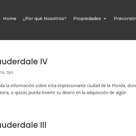
Home
¿Por qué Nosotros?
Propiedades
Preconstr
Lauderdale IV
mi
,
tips
da la información sobre esta impresionante ciudad de la Florida, do
ntera, o quizás pueda invertir su dinero en la adquisición de algún
auderdale III