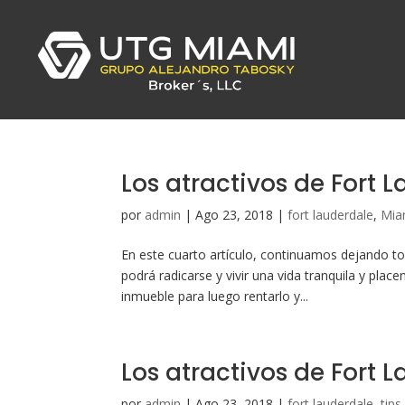
Los atractivos de Fort 
por
admin
|
Ago 23, 2018
|
fort lauderdale
,
Mia
En este cuarto artículo, continuamos dejando to
podrá radicarse y vivir una vida tranquila y place
inmueble para luego rentarlo y...
Los atractivos de Fort L
por
admin
|
Ago 23, 2018
|
fort lauderdale
,
tips