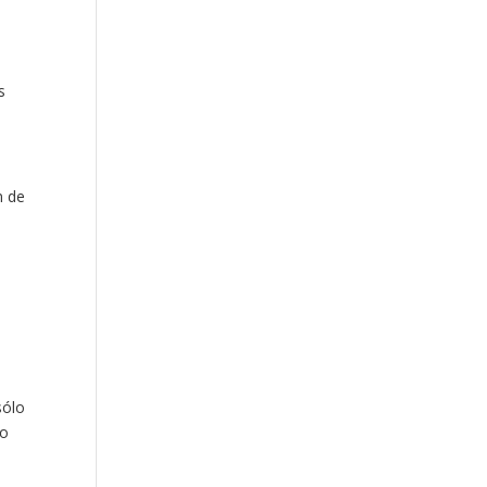
s
n de
y
sólo
to