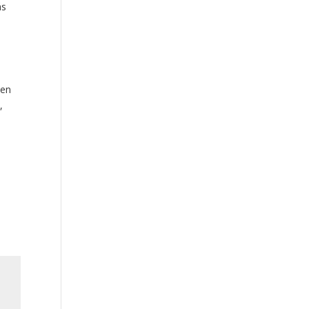
ás
 en
i
,