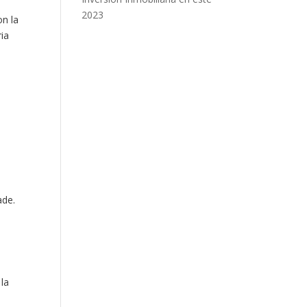
2023
on la
ria
ade.
 la