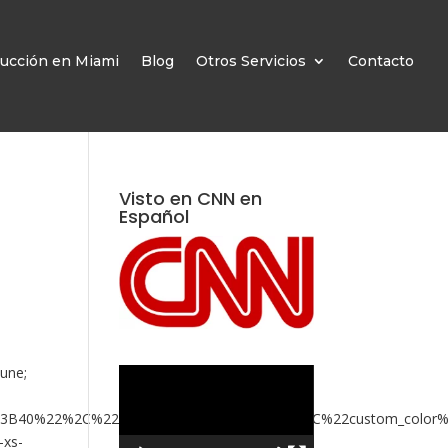
ucción en Miami
Blog
Otros Servicios
Contacto
Visto en CNN en
Español
June;
Reproductor
de
%3B40%22%2C%22color%22%3A%22blue%22%2C%22custom_colo
vídeo
-xs-