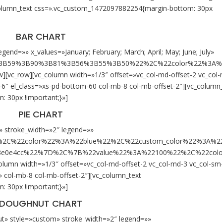
_column_text css=».vc_custom_1472097882254{margin-bottom: 30px
BAR CHART
egend=»» x_values=»January; February; March; April; May; June; July»
%3B59%3B90%3B81%3B56%3B55%3B50%22%2C%22color%22%3A%
][vc_row][vc_column width=»1/3″ offset=»vc_col-md-offset-2 vc_col
xs-6″ el_class=»xs-pd-bottom-60 col-mb-8 col-mb-offset-2″][vc_column
 30px !important;}»]
PIE CHART
» stroke_width=»2″ legend=»»
%2C%22color%22%3A%22blue%22%2C%22custom_color%22%3A%
3e0e4cc%22%7D%2C%7B%22value%22%3A%22100%22%2C%22col
umn width=»1/3″ offset=»vc_col-md-offset-2 vc_col-md-3 vc_col-sm
s=» col-mb-8 col-mb-offset-2″][vc_column_text
 30px !important;}»]
DOUGHNUT CHART
ut» style=»custom» stroke_width=»2″ legend=»»