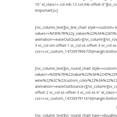
10″ el_class=» col-mb-12 col-mb-offset-0″][vc
!important;}»]
[/vc_column_text][vc_line_chart style=»custom» l
values=»%5B%7B%22y_values%22%3A%2265
animation=»easeOutQuart»][/vc_column][/vc_row
3 vc_col-sm-offset-1 vc_col-xs-offset-3 vc_col-
css=».vc_custom_1472097896735{margin-bottom:
[/vc_column_text][vc_round_chart style=»custom
values=»%5B%7B%22value%22%3A%2245%22
wine%22%2C%22custom_color%22%3A%22%2
animation=»easeOutBounce»][/vc_column][vc_col
offset-2 vc_col-xs-offset-3 vc_col-xs-6″ el_clas
css=».vc_custom_1472097911616{margin-bottom:
[/vc_column_text][vc_round_chart type=»doughn