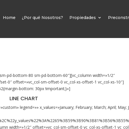
Home
¿Por qué Nosotros?
Propiedades
Preconstr
0 sm-pd-bottom-80 sm-pd-bottom-60″][vc_column width=»1/2″
et-0″ offset=»vc_col-sm-offset-0 vc_col-xs-offset-1 vc_col-xs-10″]
2{margin-bottom: 30px !important;}»]
LINE CHART
e=»custom» legend=»» x_values=»January; February; March; April; May; 
2%2C%22y_values%22%3A%2265%3B59%3B90%3B81%3B56%3B55
mn width=»1/2″ offset=»vc_col-sm-offset-0 vc_col-xs-offset-1 vc_col