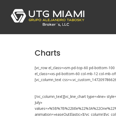
Charts
[vc_row el_class=»sm-pd-top-60 pd-bottom-10
el_class=»xs-pd-bottom-60 col-mb-12 col-mb-offs
[vc_column_text css=».vc_custom_147209786626
[/vc_column_text][vc_line_chart type=»line» styl
July»
values=»%5B%7B%22title%22%3A%22One%2
animation=»easeOutElastic»][/vc_column][vc_colu