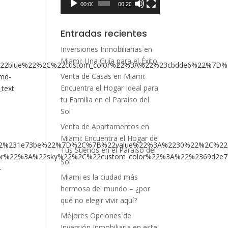
00:00
00:20
Entradas recientes
Inversiones Inmobiliarias en
Miami: Una Guía para el Éxito
22blue%22%2C%22custom_color%22%3A%22%23cbdde6%22%7D%
Venta de Casas en Miami:
-md-
Encuentra el Hogar Ideal para
_text
tu Familia en el Paraíso del
Sol
Venta de Apartamentos en
Miami: Encuentra el Hogar de
22%231e73be%22%7D%2C%7B%22value%22%3A%2230%22%2C%22c
Tus Sueños en el Paraíso del
or%22%3A%22sky%22%2C%22custom_color%22%3A%22%2369d2
Sol
-
Miami es la ciudad más
hermosa del mundo – ¿por
qué no elegir vivir aquí?
Mejores Opciones de
Inversión Inmobiliaria en este