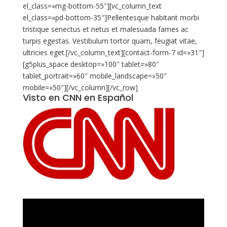
el_class=»mg-bottom-55″][vc_column_text
el_class=»pd-bottom-35″]Pellentesque habitant morbi
tristique senectus et netus et malesuada fames ac
turpis egestas. Vestibulum tortor quam, feugiat vitae,
ultricies eget.[/vc_column_text][contact-form-7 id=»31″]
[g5plus_space desktop=»100″ tablet=»80″
tablet_portrait=»60″ mobile_landscape=»50″
mobile=»50″][/vc_column][/vc_row]
Visto en CNN en Español
Reproductor
de