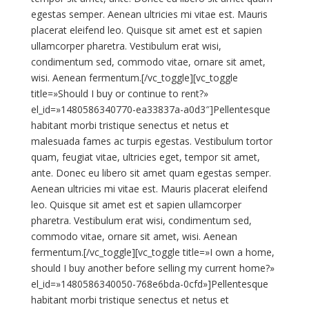
egestas semper. Aenean ultricies mi vitae est. Mauris
placerat eleifend leo. Quisque sit amet est et sapien
ullamcorper pharetra. Vestibulum erat wisi,
condimentum sed, commodo vitae, ornare sit amet,
wisi. Aenean fermentum.[/vc_toggle][vc_toggle
title=»Should I buy or continue to rent?»
el_id=»1480586340770-ea33837a-a0d3″]Pellentesque
habitant morbi tristique senectus et netus et
malesuada fames ac turpis egestas. Vestibulum tortor
quam, feugiat vitae, ultricies eget, tempor sit amet,
ante. Donec eu libero sit amet quam egestas semper.
Aenean ultricies mi vitae est. Mauris placerat eleifend
leo. Quisque sit amet est et sapien ullamcorper
pharetra. Vestibulum erat wisi, condimentum sed,
commodo vitae, ornare sit amet, wisi. Aenean
fermentum.[/vc_toggle][vc_toggle title=»I own a home,
should I buy another before selling my current home?»
el_id=»1480586340050-768e6bda-0cfd»]Pellentesque
habitant morbi tristique senectus et netus et