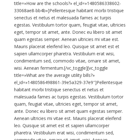
title=»How are the schools?» el_id=»1480586338602-
33068ae8-bb4b»]Pellentesque habitant morbi tristique
senectus et netus et malesuada fames ac turpis
egestas. Vestibulum tortor quam, feugiat vitae, ultricies
eget, tempor sit amet, ante. Donec eu libero sit amet
quam egestas semper. Aenean ultricies mi vitae est.
Mauris placerat eleifend leo. Quisque sit amet est et
sapien ullamcorper pharetra. Vestibulum erat wisi,
condimentum sed, commodo vitae, ornare sit amet,
wisi. Aenean fermentum.[/vc_toggle][vc_toggle
title=»What are the average utility bills?»
el_id=»1480586498861-39e5a329-37e9″]Pellentesque
habitant morbi tristique senectus et netus et
malesuada fames ac turpis egestas. Vestibulum tortor
quam, feugiat vitae, ultricies eget, tempor sit amet,
ante. Donec eu libero sit amet quam egestas semper.
Aenean ultricies mi vitae est. Mauris placerat eleifend
leo. Quisque sit amet est et sapien ullamcorper
pharetra. Vestibulum erat wisi, condimentum sed,
commodo vitae, ornare sit amet, wisi. Aenean