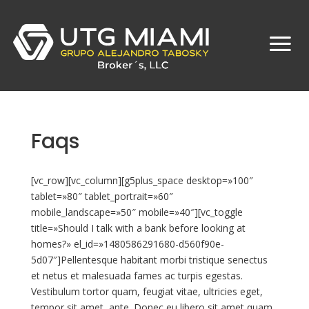
Faqs
[vc_row][vc_column][g5plus_space desktop=»100″
tablet=»80″ tablet_portrait=»60″
mobile_landscape=»50″ mobile=»40″][vc_toggle
title=»Should I talk with a bank before looking at
homes?» el_id=»1480586291680-d560f90e-
5d07″]Pellentesque habitant morbi tristique senectus
et netus et malesuada fames ac turpis egestas.
Vestibulum tortor quam, feugiat vitae, ultricies eget,
tempor sit amet, ante. Donec eu libero sit amet quam