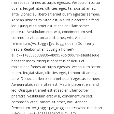
malesuada fames ac turpis egestas. Vestibulum tortor
quam, feugiat vitae, ultricies eget, tempor sit amet,
ante. Donec eu libero sit amet quam egestas semper.
Aenean ultricies mi vitae est. Mauris placerat eleifend
leo. Quisque sit amet est et sapien ullamcorper
pharetra. Vestibulum erat wisi, condimentum sed,
commodo vitae, ornare sit amet, wisi. Aenean
fermentum.[/vc_toggle][vc_toggle title=»Do I really
need a Realtor when buying a home?»
el_id=»1480586339836-4b09570c-c006″]Pellentesque
habitant morbi tristique senectus et netus et
malesuada fames ac turpis egestas. Vestibulum tortor
quam, feugiat vitae, ultricies eget, tempor sit amet,
ante. Donec eu libero sit amet quam egestas semper.
Aenean ultricies mi vitae est. Mauris placerat eleifend
leo. Quisque sit amet est et sapien ullamcorper
pharetra. Vestibulum erat wisi, condimentum sed,
commodo vitae, ornare sit amet, wisi. Aenean
fermentum.[/vc_toggle][vc_toggle title=»What is a short
sale?» el_id=»1480586339607-fd7bd5f2-