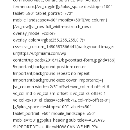
fermentum.[/vc_toggle][g5plus_space desktop=»100″
tablet=»80″ tablet_portrait=»70″
mobile_landscape=»60″ mobile=»50″][/vc_column]
[/vc_row][vc_row full_width=»stretch_row»
overlay_mode=»color»
overlay_color=»rgba(255,255,255,0.7)»
css=».vc_custom_1480587866441{background-image:
url(https://utgmiami.com/wp-
content/uploads/2016/12/bg-contact-form.jpg?id=166)
!important;background-position: center
!important;background-repeat: no-repeat
!important;background-size: cover !important;}»]
[vc_column width=»2/3″ offset=»vc_col-md-offset-6
vc_col-md-6 vc_col-sm-offset-2 vc_col-xs-offset-1
vc_col-xs-10″ el_class=»col-mb-12 col-mb-offset-0″]
[g5plus_space desktop=»100″ tablet=»80″
tablet_portrait=»60″ mobile_landscape=»50″
mobile=»50″][g5plus_heading sub_title=»ALWAYS
SUPPORT YOU» title=»HOW CAN WE HELP?»