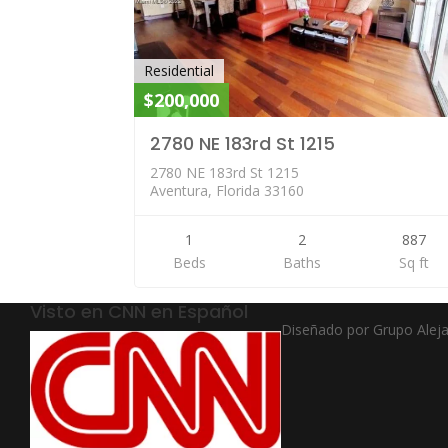
Residential
$200,000
2780 NE 183rd St 1215
2780 NE 183rd St 1215
Aventura, Florida 33160
1
2
887
Beds
Baths
Sq ft
Visto en CNN en Español
Diseñado por Grupo Alej