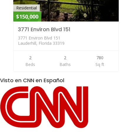
Residential
$150,000
3771 Environ Blvd 151
3771 Environ Blvd 151
Lauderhill, Florida 33319
2
2
780
Beds
Baths
Sq ft
Visto en CNN en Español