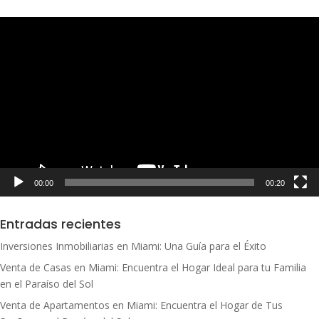
Reproductor
de
vídeo
00:00
00:20
Entradas recientes
Inversiones Inmobiliarias en Miami: Una Guía para el Éxito
Venta de Casas en Miami: Encuentra el Hogar Ideal para tu Familia
en el Paraíso del Sol
Venta de Apartamentos en Miami: Encuentra el Hogar de Tus