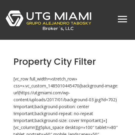
Property City Filter
[vc_row full_width=»stretch_row»
css=».vc_custom_1485010445470{background-image:
url(https://utgmiami.com/wp-
content/uploads/2017/01/background-03.jpg?id=702)
!important;background-position: center
!important;background-repeat: no-repeat
!important;background-size: cover !important;}»]
[vc_column][g5plus_space desktop=»100″ tablet=»80″
tablet_portrait=»60″ mobile_landscape=»50″