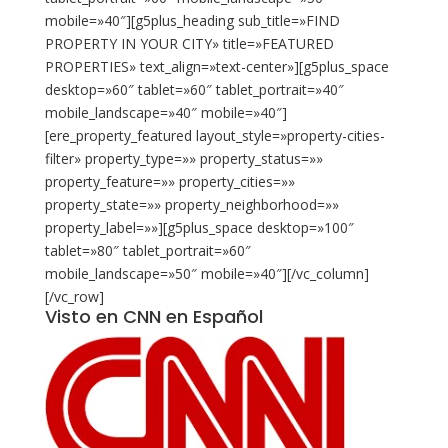
mobile=»40″][g5plus_heading sub_title=»FIND
PROPERTY IN YOUR CITY» title=»FEATURED
PROPERTIES» text_align=»text-center»][g5plus_space
desktop=»60″ tablet=»60″ tablet_portrait=»40″
mobile_landscape=»40″ mobile=»40″]
[ere_property_featured layout_style=»property-cities-
filter» property_type=»» property_status=»»
property_feature=»» property_cities=»»
property_state=»» property_neighborhood=»»
property_label=»»][g5plus_space desktop=»100″
tablet=»80″ tablet_portrait=»60″
mobile_landscape=»50″ mobile=»40″][/vc_column]
[/vc_row]
Visto en CNN en Español