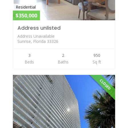
Residential
$350,000
Address unlisted
Address Unavailable
Sunrise, Florida 33326
3
2
950
Beds
Baths
Sq ft
CLOSED