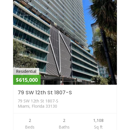
Residential
$615,000
79 SW 12th St 1807-S
79 SW 12th St 1807-S
Miami, Florida 33130
2
2
1,108
Beds
Baths
Sq ft