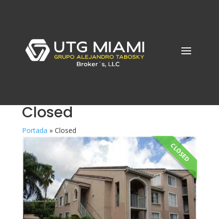
Closed
Portada
»
Closed
CLOSED