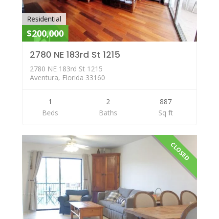
Residential
$200,000
2780 NE 183rd St 1215
2780 NE 183rd St 1215
Aventura, Florida 33160
1
2
887
Beds
Baths
Sq ft
CLOSED