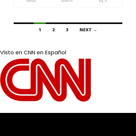
Beds
Baths
Sq ft
Listings
1
2
3
NEXT →
navigation
Visto en CNN en Español
Reproductor
de
vídeo