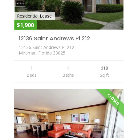
Residential Lease
$1,900
12136 Saint Andrews Pl 212
12136 Saint Andrews Pl 212
Miramar, Florida 33025
1
1
618
Beds
Baths
Sq ft
CLOSED