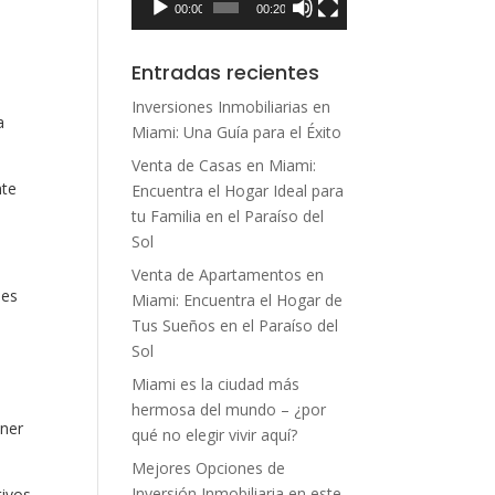
00:00
00:20
Entradas recientes
Inversiones Inmobiliarias en
a
Miami: Una Guía para el Éxito
Venta de Casas en Miami:
nte
Encuentra el Hogar Ideal para
tu Familia en el Paraíso del
Sol
Venta de Apartamentos en
 es
Miami: Encuentra el Hogar de
Tus Sueños en el Paraíso del
Sol
Miami es la ciudad más
hermosa del mundo – ¿por
ener
qué no elegir vivir aquí?
Mejores Opciones de
Inversión Inmobiliaria en este
tivos