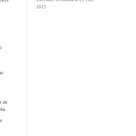
2023
co
ún
r de
da.
os