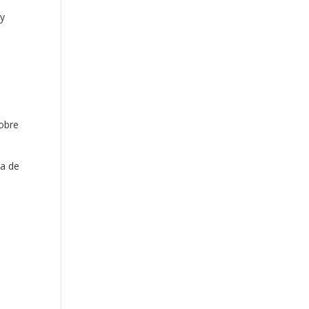
 y
obre
ra de