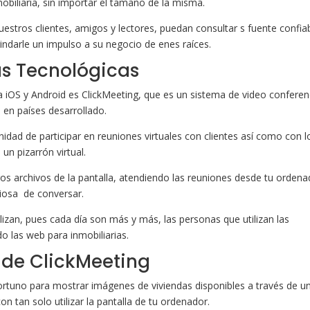
biliaria, sin importar el tamaño de la misma.
uestros clientes, amigos y lectores, puedan consultar s fuente confia
indarle un impulso a su negocio de enes raíces.
s Tecnológicas
a iOS y Android es ClickMeeting, que es un sistema de video conferen
 en países desarrollado.
nidad de participar en reuniones virtuales con clientes así como con l
n pizarrón virtual.
os archivos de la pantalla, atendiendo las reuniones desde tu ordena
iosa de conversar.
lizan, pues cada día son más y más, las personas que utilizan las
 las web para inmobiliarias.
 de ClickMeeting
uno para mostrar imágenes de viviendas disponibles a través de u
on tan solo utilizar la pantalla de tu ordenador.