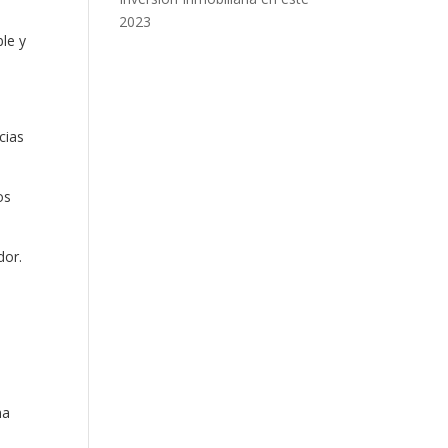
2023
ble y
cias
os
dor.
na