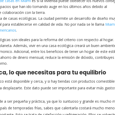
 de casas en Miami
es si la vivienda puede obedecer los nuevos
conse
spacios que han ido tomando auge en los últimos años debido al
colaboración con la tierra.
 de casas ecológicas. La ciudad permite un desarrollo de diseño mu
eal para establecerse en calidad de vida. No por nada se le llama
Miami
americanos
.
gicas son ideales para la reforma del criterio con respecto al hogar
el planeta. Además, vivir en una casa ecológica creará un buen ambient
rmonico. Adicional, entre los beneficios de tener un hogar de este esti
 ahorro de dinero mensual, reduce la emisión de dióxido, contribuyes 
orno.
, lo que necesitas para tu equilibrio
co está disponible y cerca, y si hay tiendas con productos comestibl
ara desplazarte. Este dato puede ser importante para evitar más gasto
de a ser pequeña y práctica, ya que lo suntuoso y grande es mucho 
 país de temporadas frías, sabes que calentarla costará mucho meno
tante. Esto se trata de calefacción y refrigeración. Ellos se volverá