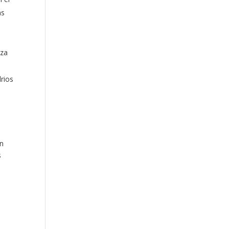
as
iza
drios
on
s