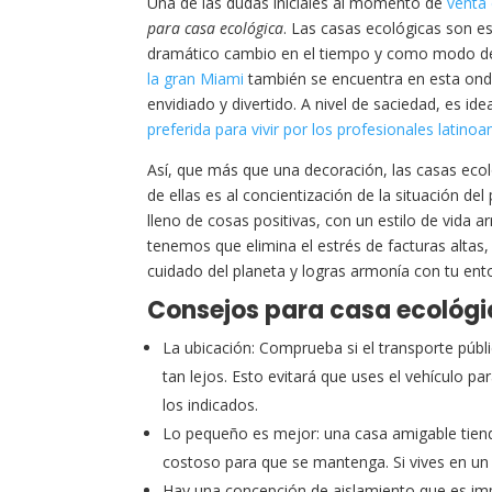
Una de las dudas iniciales al momento de
venta
para casa ecológica
. Las casas ecológicas son e
dramático cambio en el tiempo y como modo de 
la gran Miami
también se encuentra en esta onda
envidiado y divertido. A nivel de saciedad, es id
preferida para vivir por los profesionales latino
Así, que más que una decoración, las casas ecoló
de ellas es al concientización de la situación d
lleno de cosas positivas, con un estilo de vida a
tenemos que elimina el estrés de facturas altas,
cuidado del planeta y logras armonía con tu ent
Consejos para casa ecológica
La ubicación: Comprueba si el transporte públi
tan lejos. Esto evitará que uses el vehículo p
los indicados.
Lo pequeño es mejor: una casa amigable tien
costoso para que se mantenga. Si vives en un
Hay una concepción de aislamiento que es impor