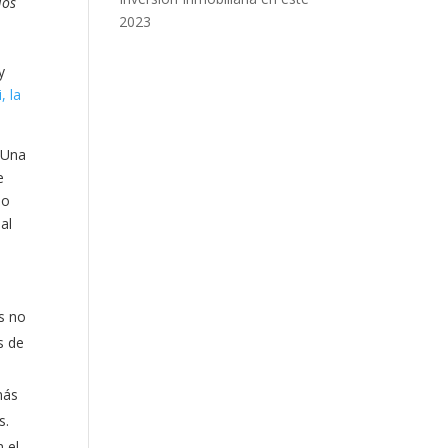
jos
2023
y
, la
. Una
e
lo
al
es no
s de
más
s.
n el