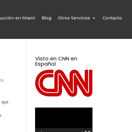
ucción en Miami
Blog
Otros Servicios
Contacto
Visto en CNN en
Español
os
o que
a
Reproductor
e
de
vídeo