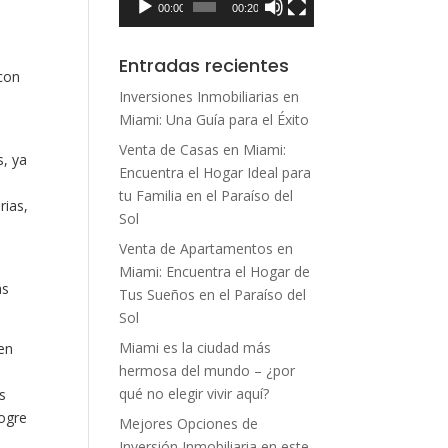
00:00
00:20
Entradas recientes
con
Inversiones Inmobiliarias en
Miami: Una Guía para el Éxito
Venta de Casas en Miami:
, ya
Encuentra el Hogar Ideal para
tu Familia en el Paraíso del
rias,
Sol
Venta de Apartamentos en
Miami: Encuentra el Hogar de
ás
Tus Sueños en el Paraíso del
Sol
Miami es la ciudad más
en
hermosa del mundo – ¿por
qué no elegir vivir aquí?
s
logre
Mejores Opciones de
Inversión Inmobiliaria en este