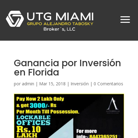
Ganancia por Inversión
en Florida
por
admin
|
Mar 15, 2018
|
Inversión
|
0 Comentarios