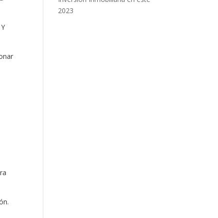
2023
 Y
ionar
a
ra
ón.