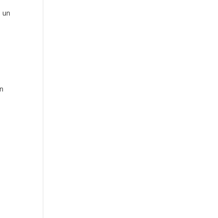
e un
en