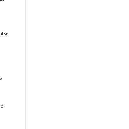
al se
se
 o