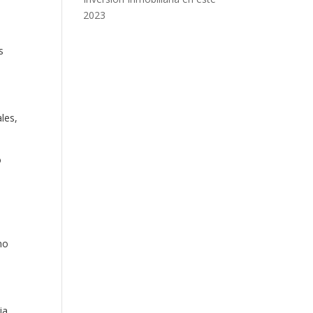
2023
s
les,
o
mo
ia,