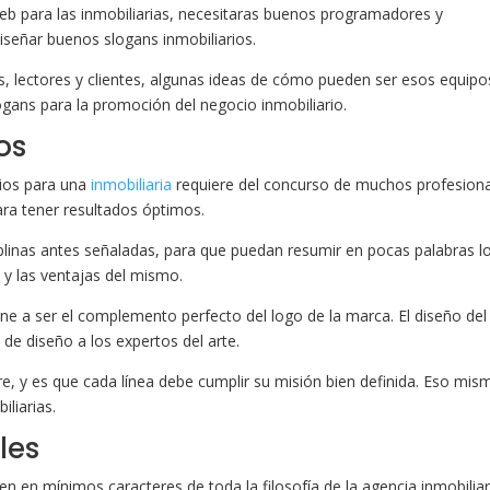
eb para las inmobiliarias, necesitaras buenos programadores y
diseñar buenos slogans inmobiliarios.
 lectores y clientes, algunas ideas de cómo pueden ser esos equipo
logans para la promoción del negocio inmobiliario.
os
rios para una
inmobiliaria
requiere del concurso de muchos profesiona
para tener resultados óptimos.
iplinas antes señaladas, para que puedan resumir en pocas palabras l
 y las ventajas del mismo.
ene a ser el complemento perfecto del logo de la marca. El diseño del
 de diseño a los expertos del arte.
ere, y es que cada línea debe cumplir su misión bien definida. Eso mis
iliarias.
les
n en mínimos caracteres de toda la filosofía de la agencia inmobiliar