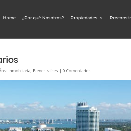
Home
¿Por qué Nosotros?
Propiedades
Preconstr
arios
Área inmobiliaria
,
Bienes raíces
|
0 Comentarios