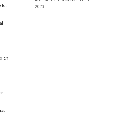
e los
2023
al
to en
ar
has