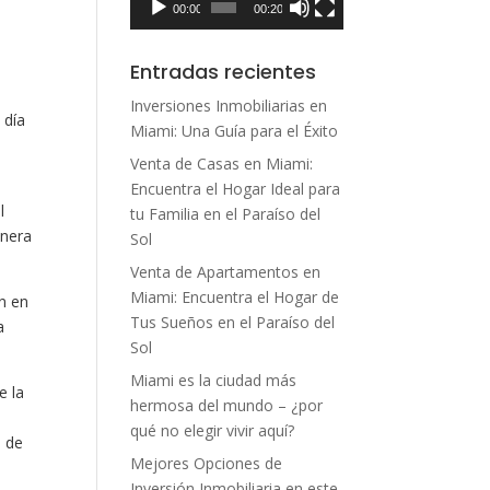
00:00
00:20
a
Entradas recientes
a
Inversiones Inmobiliarias en
 día
Miami: Una Guía para el Éxito
Venta de Casas en Miami:
Encuentra el Hogar Ideal para
l
tu Familia en el Paraíso del
anera
Sol
Venta de Apartamentos en
Miami: Encuentra el Hogar de
n en
Tus Sueños en el Paraíso del
a
Sol
Miami es la ciudad más
e la
hermosa del mundo – ¿por
qué no elegir vivir aquí?
a de
Mejores Opciones de
Inversión Inmobiliaria en este