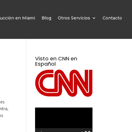
ucción en Miami
Blog
Otros Servicios
Contacto
Visto en CNN en
Español
nes
ntra,
Reproductor
os
de
vídeo