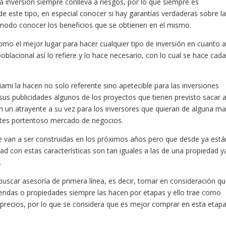
 inversión siempre conlleva a riesgos, por lo que siempre es
este tipo, en especial conocer si hay garantías verdaderas sobre l
l modo conocer los beneficios que se obtienen en el mismo.
mo el mejor lugar para hacer cualquier tipo de inversión en cuanto 
blacional así lo refiere y lo hace necesario, con lo cual se hace cada
mi la hacen no solo referente sino apetecible para las inversiones
sus publicidades algunos de los proyectos que tienen previsto sacar a
n un atrayente a su vez para los inversores que quieran de alguna m
entes portentoso mercado de negocios.
 van a ser construidas en los próximos años pero que desde ya está
 con estas características son tan iguales a las de una propiedad y
.
uscar asesoría de primera línea, es decir, tomar en consideración qu
iendas o propiedades siempre las hacen por etapas y ello trae como
 precios, por lo que se considera que es mejor comprar en esta etap