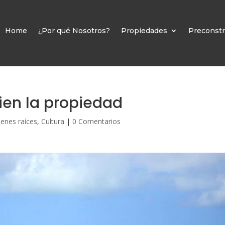
Home
¿Por qué Nosotros?
Propiedades
Preconstr
ien la propiedad
ienes raíces
,
Cultura
|
0 Comentarios