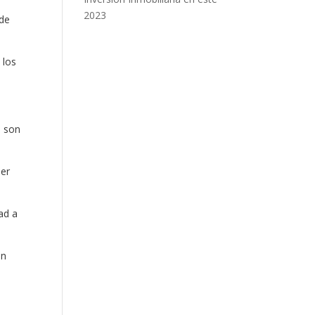
2023
 de
 los
, son
ser
.
ad a
on