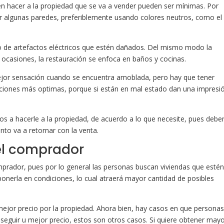
n hacer a la propiedad que se va a vender pueden ser mínimas. Por
ar algunas paredes, preferiblemente usando colores neutros, como el
o de artefactos eléctricos que estén dañados. Del mismo modo la
s ocasiones, la restauración se enfoca en baños y cocinas.
jor sensación cuando se encuentra amoblada, pero hay que tener
iciones más optimas, porque si están en mal estado dan una impresi
os a hacerle a la propiedad, de acuerdo a lo que necesite, pues deb
nto va a retornar con la venta.
el comprador
mprador, pues por lo general las personas buscan viviendas que esté
ponerla en condiciones, lo cual atraerá mayor cantidad de posibles
ejor precio por la propiedad. Ahora bien, hay casos en que persona
eguir u mejor precio, estos son otros casos. Si quiere obtener may