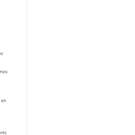
ón
emos
n en
s
ores