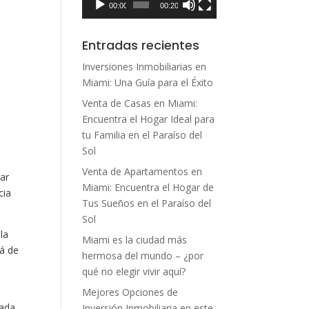
00:00
00:20
Entradas recientes
Inversiones Inmobiliarias en
Miami: Una Guía para el Éxito
Venta de Casas en Miami:
Encuentra el Hogar Ideal para
tu Familia en el Paraíso del
Sol
Venta de Apartamentos en
sar
Miami: Encuentra el Hogar de
cia
Tus Sueños en el Paraíso del
Sol
la
Miami es la ciudad más
lá de
hermosa del mundo – ¿por
qué no elegir vivir aquí?
Mejores Opciones de
ada.
Inversión Inmobiliaria en este