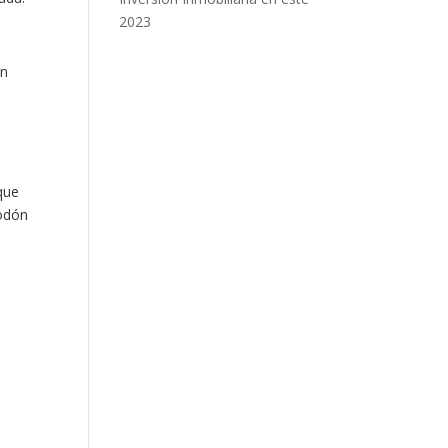
2023
un
 que
godón