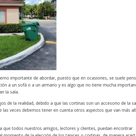
n temo importante de abordar, puesto que en ocasiones, se suele pen
ción a un sofá o a un armario y es algo que no tiene mucha importan
n la sala.
os de la realidad, debido a que las cortinas son un accesorio de la sa
e las veces debemos tener en cuenta otros aspectos que van más al
ara que todos nuestros amigos, lectores y clientes, puedan encontrar
l momento de la elección de los tapices o cortinas, de manera acert