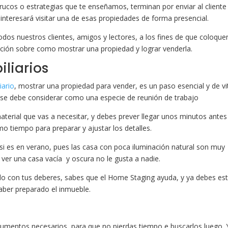
ucos o estrategias que te enseñamos, terminan por enviar al cliente 
interesará visitar una de esas propiedades de forma presencial.
odos nuestros clientes, amigos y lectores, a los fines de que coloque
ción sobre como mostrar una propiedad y lograr venderla.
liarios
iario
, mostrar una propiedad para vender, es un paso esencial y de vi
 Y se debe considerar como una especie de reunión de trabajo
aterial que vas a necesitar, y debes prever llegar unos minutos antes
mo tiempo para preparar y ajustar los detalles.
si es en verano, pues las casa con poca iluminación natural son muy
er una casa vacía y oscura no le gusta a nadie.
ido con tus deberes, sabes que el Home Staging ayuda, y ya debes es
ber preparado el inmueble.
umentos necesarios, para que no pierdas tiempo e buscarlos luego. 