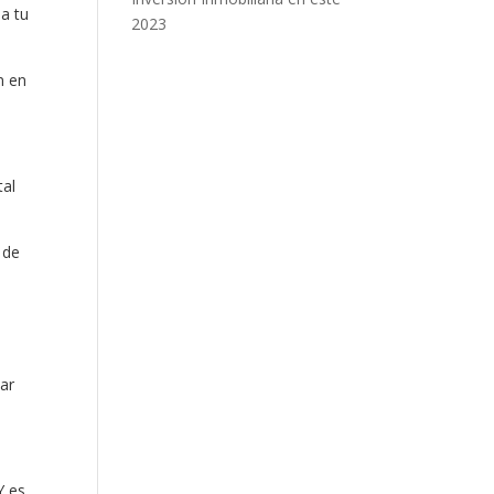
a tu
2023
n en
tal
 de
tar
Y es