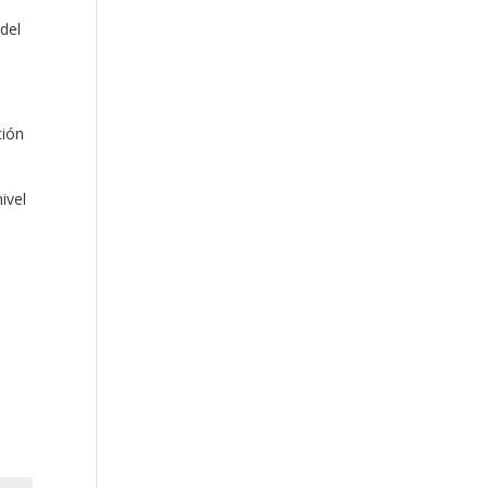
 del
ción
ivel