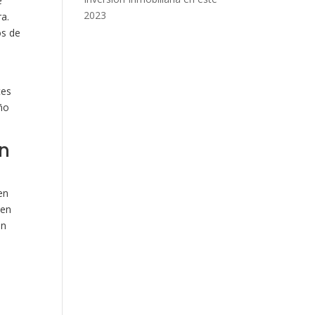
e
2023
ra.
os de
tes
eño
en
en
 en
an