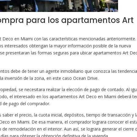
ompra para los apartamentos Art
rt Deco en Miami con las características mencionadas anteriormente.
los interesados obtengan la mayor información posible de la nueva
, se presentaran las formas seguras para ubicar apartamentos Art De
entos debe de tener un agente inmobiliario que conozca las tendenci
la inversión de la zona, en este caso Ocean Drive.
ropiedad, se necesitara realizar la elección de pago de contado. Al igu
 modo, el interesado en los apartamentos Art Deco en Miami deberá te
dad de pago del comprador.
 saber el precio, la cuota inicial, depósitos, tiempo de transacción y l
t Deco en Miami. De esa manera, el comprador lograra conocer el es
 de remodelación en el interior. Aun así, se lograra generar el cierre 
ías para obtener la obtención definitiva de la vivienda.