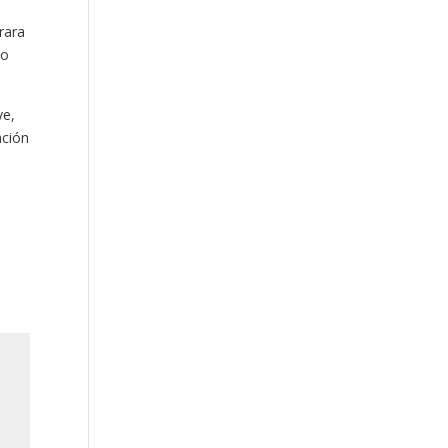
rara
io
ve,
ación