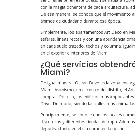
Sencillamente, en este ocasión se hablara sob
con la magia ochentera de cada arquitectura, adu
De esa manera, se conoce que el movimiento art
ánimos de ciudadano durante esa época.
Simplemente, los apartamentos Art Deco en Mi
esferas, líneas rectas y con una abundancia orna
en cada suelo trazado, techos y columna. Igual
en el exterior e interiores de Miami.
¿Qué servicios obtendr
Miami?
De igual manera, Ocean Drive es la zona encarg
Miami. Asimismo, en el centro del distrito, el A
comprar. Por ello, los edificios más importante
Drive. De modo, siendo las calles más animadas 
Principalmente, se conoce que los locales comer
discotecas y diferentes tiendas de ropa. Ademas,
deportiva tanto en el dia como en la noche.