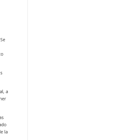
 Se
co
as
al, a
ner
as
tado
de la