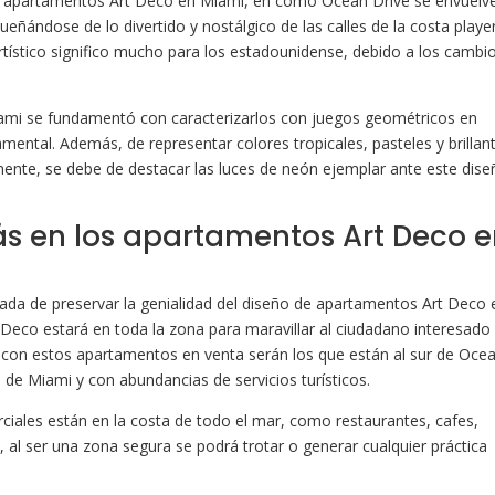
re apartamentos Art Deco en Miami, en como Ocean Drive se envuelv
eñándose de lo divertido y nostálgico de las calles de la costa playe
ístico significo mucho para los estadounidense, debido a los cambi
ami se fundamentó con caracterizarlos con juegos geométricos en
mental. Además, de representar colores tropicales, pasteles y brillan
mente, se debe de destacar las luces de neón ejemplar ante este dis
ás en los apartamentos Art Deco 
ada de preservar la genialidad del diseño de apartamentos Art Deco 
rt Deco estará en toda la zona para maravillar al ciudadano interesado
s con estos apartamentos en venta serán los que están al sur de Oce
de Miami y con abundancias de servicios turísticos.
ciales están en la costa de todo el mar, como restaurantes, cafes,
 al ser una zona segura se podrá trotar o generar cualquier práctica