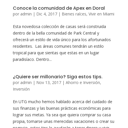
Conoce la comunidad de Apex en Doral
por
admin
|
Dic 4, 2017
|
Bienes raíces
,
Vivir en Miami
Esta novedosa colección de casas será construida
dentro de la bella comunidad de Park Central y
ofrecerá un estilo de vida único para los afortunados
residentes. Las áreas comunes tendrán un estilo
tropical para que sientas que estas en un lugar
paradisíaco. Dentro...
¿Quiere ser millonario? Siga estos tips.
por
admin
|
Nov 13, 2017
|
Ahorro e Inversión
,
Inversión
En UTG mucho hemos hablado acerca del cuidado de
sus finanzas y las buenas prácticas económicas para
lograr sus metas. Ya sea que quiera comprar su casa
propia, tomarse unas merecidas vacaciones o crear su
negocio, estos tips le ayudarán a tener dinero y vivir