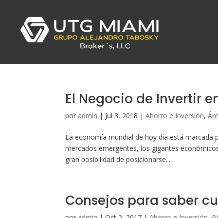
El Negocio de Invertir 
por
admin
|
Jul 3, 2018
|
Ahorro e Inversión
,
Áre
La economía mundial de hoy día está marcada por 
mercados emergentes, los gigantes económicos
gran posibilidad de posicionarse...
Consejos para saber cu
por
admin
|
Oct 2, 2017
|
Ahorro e Inversión
,
B